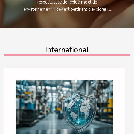
respectueuse de l’épiderme et de
l’environnement, il devient pertinent d’explorer les
cosmétiques bio et leurs multiples atouts.
Comprendre comment maximiser leurs bienfaits
permet de profiter pleinement de formules
naturelles riches en actifs puissants. Découvrez
dans cet article des conseils d’expert pour
International
sublimer votre peau grâce à une utilisation
optimale des soins biologiques. Bien choisir ses
soins bio La sélection des soins bio adaptés à
chaque type de peau requiert une compréhension
approfondie de ses besoins cutanés. Il existe
plusieurs types de peau — sèche, grasse, mixte ou
sensible —, et chacun nécessite une approche
spécifique. Pour optimiser l’efficacité de sa
routine beauté, il est recommandé d’analyser la
liste INCI (International...