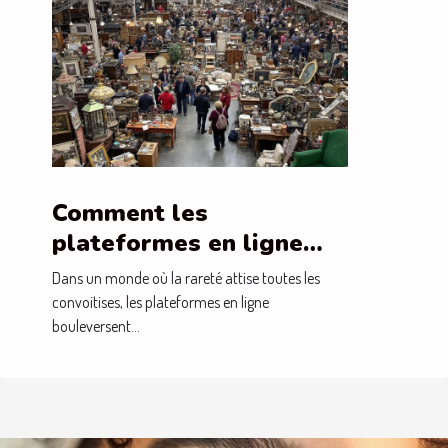
Comment les
plateformes en ligne
transforment-elles le
Dans un monde où la rareté attise toutes les
commerce des objets
convoitises, les plateformes en ligne
bouleversent...
rares ?