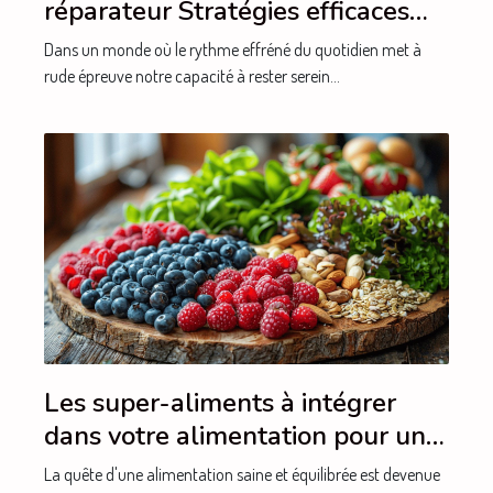
réparateur Stratégies efficaces
pour améliorer votre bien-être
Dans un monde où le rythme effréné du quotidien met à
quotidien
rude épreuve notre capacité à rester serein...
Les super-aliments à intégrer
dans votre alimentation pour une
santé optimale
La quête d'une alimentation saine et équilibrée est devenue