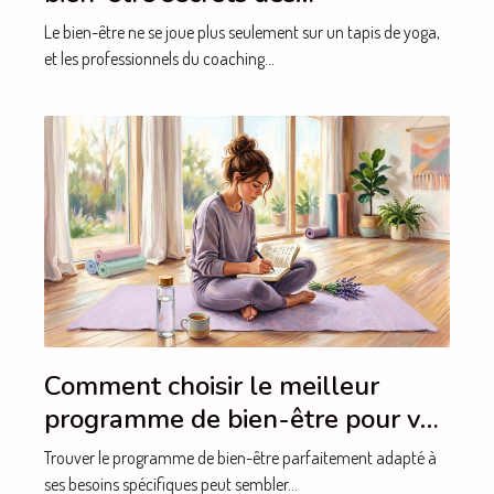
professionnels du coaching
Le bien-être ne se joue plus seulement sur un tapis de yoga,
et les professionnels du coaching...
Comment choisir le meilleur
programme de bien-être pour vos
besoins spécifiques ?
Trouver le programme de bien-être parfaitement adapté à
ses besoins spécifiques peut sembler...