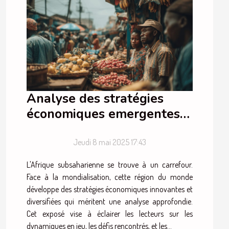
Analyse des stratégies
économiques emergentes
en Afrique subsaharienne
face à la mondialisation
Jeudi 8 mai 2025 17:43
L'Afrique subsaharienne se trouve à un carrefour.
Face à la mondialisation, cette région du monde
développe des stratégies économiques innovantes et
diversifiées qui méritent une analyse approfondie.
Cet exposé vise à éclairer les lecteurs sur les
dynamiques en jeu, les défis rencontrés, et les...