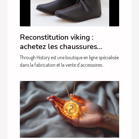
Reconstitution viking :
achetez les chaussures
auprès de Through History !
Through History est une boutique en ligne spécialisée
dans la fabrication et la vente d’accessoires...