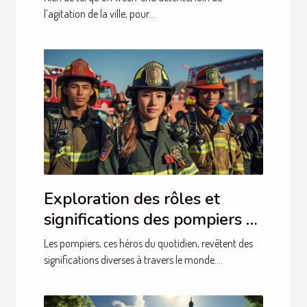
Crouy !
l’agitation de la ville, pour...
Exploration des rôles et
significations des pompiers à
travers le monde
Les pompiers, ces héros du quotidien, revêtent des
significations diverses à travers le monde....