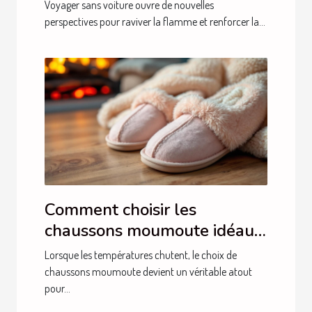
séjour intime sans auto
Voyager sans voiture ouvre de nouvelles
perspectives pour raviver la flamme et renforcer la...
Comment choisir les
chaussons moumoute idéaux
pour l'hiver ?
Lorsque les températures chutent, le choix de
chaussons moumoute devient un véritable atout
pour...