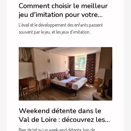
Comment choisir le meilleur
jeu d'imitation pour votre
enfant
L'éveil et le développement des enfants passent
souvent par le jeu, et les jeux d'imitation...
Weekend détente dans le
Val de Loire : découvrez les
hébergements du Moulin de
Rien de tel qu’un week-end détente, loin de