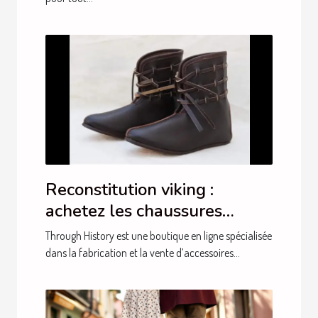
Reconstitution viking :
achetez les chaussures
auprès de Through History !
Through History est une boutique en ligne spécialisée
dans la fabrication et la vente d’accessoires...