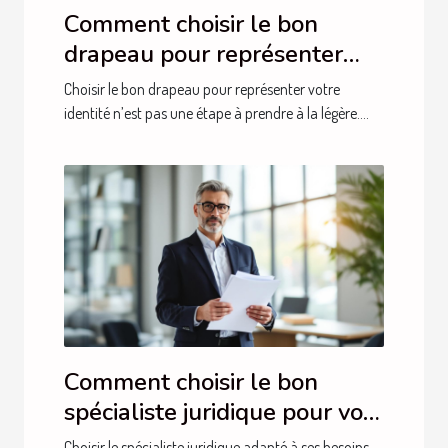
Comment choisir le bon
drapeau pour représenter
votre identité ?
Choisir le bon drapeau pour représenter votre
identité n’est pas une étape à prendre à la légère....
Comment choisir le bon
spécialiste juridique pour vos
besoins ?
Choisir le spécialiste juridique adapté à ses besoins