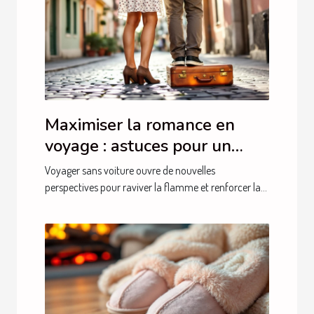
Maximiser la romance en
voyage : astuces pour un
séjour intime sans auto
Voyager sans voiture ouvre de nouvelles
perspectives pour raviver la flamme et renforcer la...