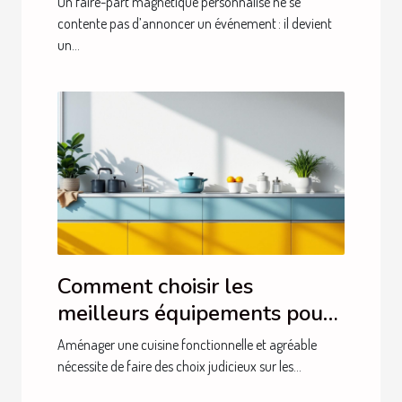
Un faire-part magnétique personnalisé ne se
contente pas d’annoncer un événement : il devient
un...
Comment choisir les
meilleurs équipements pour
votre cuisine ?
Aménager une cuisine fonctionnelle et agréable
nécessite de faire des choix judicieux sur les...