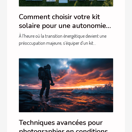
Comment choisir votre kit
solaire pour une autonomie
énergétique optimale
À l’heure où la transition énergétique devient une
préoccupation majeure, s’équiper d’un kit...
Techniques avancées pour
photographier en conditions