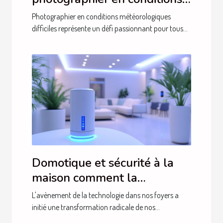
météorologiques difficiles
Photographier en conditions météorologiques
difficiles représente un défi passionnant pour tous...
Domotique et sécurité à la
maison comment la
technologie transforme notre
L'avènement de la technologie dans nos foyers a
quotidien
initié une transformation radicale de nos...