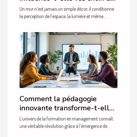
mobilier ?
Un mur n’est jamais un simple décor, il conditionne
la perception de l’espace, la lumière et même...
Comment la pédagogie
innovante transforme-t-elle
la formation en management
L’univers de la formation en management connaît
?
une véritable révolution grâce à l’émergence de...