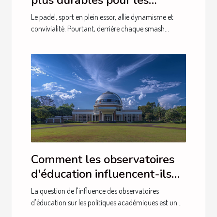
plus durables pour les
raquettes de padel
Le padel, sport en plein essor, allie dynamisme et
convivialité. Pourtant, derrière chaque smash...
Comment les observatoires
d'éducation influencent-ils
les politiques académiques ?
La question de l'influence des observatoires
d'éducation sur les politiques académiques est un...