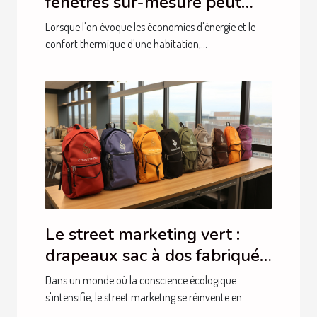
fenêtres sur-mesure peut
améliorer l'efficacité
Lorsque l'on évoque les économies d'énergie et le
énergétique de votre maison
confort thermique d'une habitation,...
à Blois
Le street marketing vert :
drapeaux sac à dos fabriqués
à partir de matériaux
Dans un monde où la conscience écologique
durables
s'intensifie, le street marketing se réinvente en...