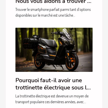
Nous vous aidons à trouver le
modèle parfait
Trouver le smartphone parfait parmi tant d’options
disponibles sur le marché est une tâche...
Pourquoi faut-il avoir une
trottinette électrique sous la
main ?
La trottinette électrique est devenue un moyen de
transport populaire ces dernières années, avec...