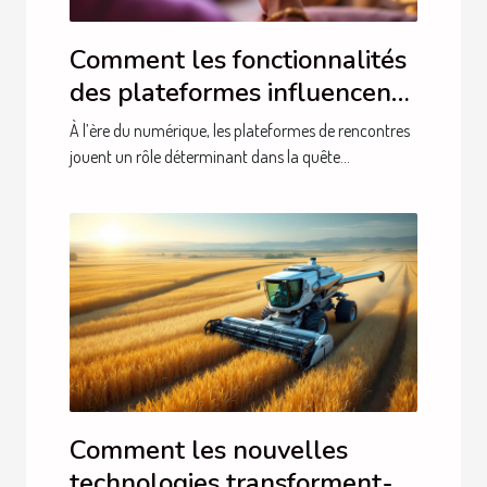
Comment les fonctionnalités
des plateformes influencent-
elles vos chances de trouver
À l’ère du numérique, les plateformes de rencontres
l'amour ?
jouent un rôle déterminant dans la quête...
Comment les nouvelles
technologies transforment-