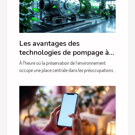
Les avantages des
technologies de pompage à
sec pour l'environnement
À l’heure où la préservation de l’environnement
occupe une place centrale dans les préoccupations...