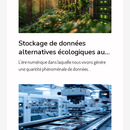
Stockage de données
alternatives écologiques aux
centres de données
L'ère numérique dans laquelle nous vivons génère
traditionnels
une quantité phénoménale de données...