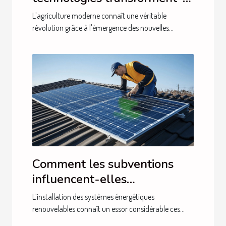
elles l'agriculture moderne ?
L'agriculture moderne connaît une véritable
révolution grâce à l'émergence des nouvelles...
Comment les subventions
influencent-elles
l'installation de systèmes
L’installation des systèmes énergétiques
énergétiques renouvelables
renouvelables connaît un essor considérable ces...
?