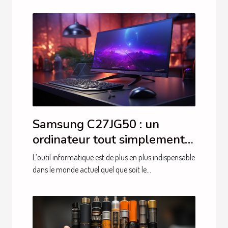
Samsung C27JG50 : un
ordinateur tout simplement
performant
L’outil informatique est de plus en plus indispensable
dans le monde actuel quel que soit le...