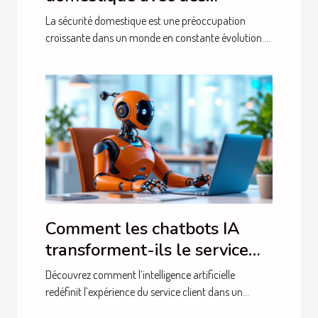
caméras discrètes et
La sécurité domestique est une préoccupation
performantes
croissante dans un monde en constante évolution....
Comment les chatbots IA
transforment-ils le service
client ?
Découvrez comment l’intelligence artificielle
redéfinit l’expérience du service client dans un...