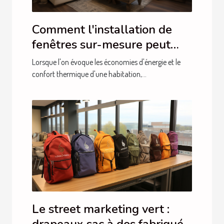
Comment l'installation de
fenêtres sur-mesure peut
améliorer l'efficacité
Lorsque l'on évoque les économies d'énergie et le
énergétique de votre maison
confort thermique d'une habitation,...
à Blois
Le street marketing vert :