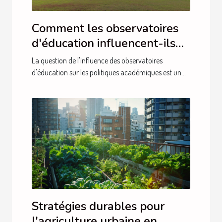
Comment les observatoires
d'éducation influencent-ils
les politiques académiques ?
La question de l'influence des observatoires
d'éducation sur les politiques académiques est un...
Stratégies durables pour
l'agriculture urbaine en