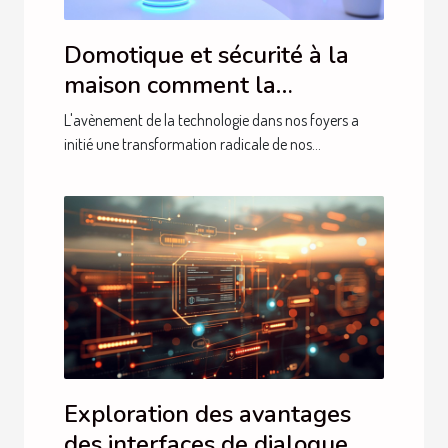
Domotique et sécurité à la
maison comment la
technologie transforme notre
L'avènement de la technologie dans nos foyers a
quotidien
initié une transformation radicale de nos...
Exploration des avantages
des interfaces de dialogue