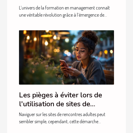
la formation en management
L’univers de la formation en management connaît
?
une véritable révolution grâce à l’émergence de...
Les pièges à éviter lors de
l'utilisation de sites de
rencontres adultes
Naviguer sur les sites de rencontres adultes peut
sembler simple, cependant, cette démarche...