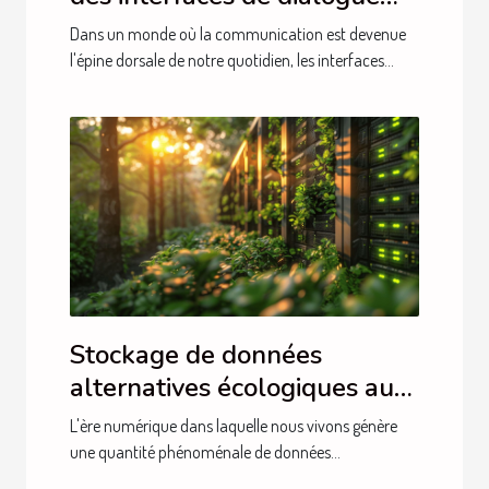
intelligentes en français
Dans un monde où la communication est devenue
l'épine dorsale de notre quotidien, les interfaces...
Stockage de données
alternatives écologiques aux
centres de données
L'ère numérique dans laquelle nous vivons génère
traditionnels
une quantité phénoménale de données...