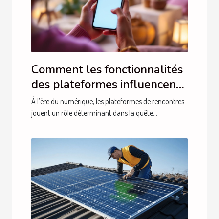
Comment les fonctionnalités
des plateformes influencent-
elles vos chances de trouver
À l’ère du numérique, les plateformes de rencontres
l'amour ?
jouent un rôle déterminant dans la quête...