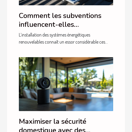
Comment les subventions
influencent-elles
l'installation de systèmes
L’installation des systèmes énergétiques
énergétiques renouvelables
renouvelables connaît un essor considérable ces...
?
Maximiser la sécurité
domestique avec des