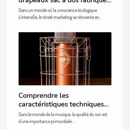
drapeaux sac à dos fabriqués
à partir de matériaux
Dans un monde où la conscience écologique
durables
s'intensifie, le street marketing se réinvente en...
Comprendre les
caractéristiques techniques
pour choisir le meilleur
Dans le monde de la musique, la qualité du son est
microphone pour le chant
d’une importance primordiale....