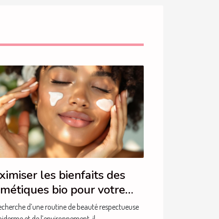
imiser les bienfaits des
métiques bio pour votre
au
recherche d’une routine de beauté respectueuse
piderme et de l’environnement, il...