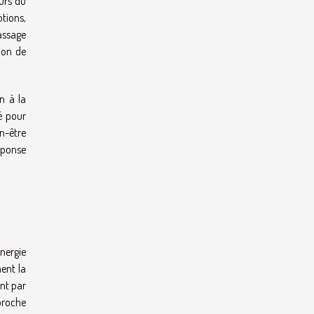
ours du
otions,
assage
ion de
n à la
é pour
n-être
éponse
ynergie
ent la
ent par
proche