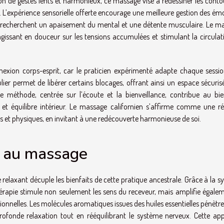
tion de gestes lents et harmonieux, ce massage vise à redessiner les cont
l. L’expérience sensorielle offerte encourage une meilleure gestion des ém
i recherchent un apaisement du mental et une détente musculaire. Le m
 agissant en douceur sur les tensions accumulées et stimulant la circulat
nexion corps-esprit, car le praticien expérimenté adapte chaque sessio
lier permet de libérer certains blocages, offrant ainsi un espace sécuris
 méthode, centrée sur l’écoute et la bienveillance, contribue au bie
 et équilibre intérieur. Le massage californien s’affirme comme une r
es et physiques, en invitant à une redécouverte harmonieuse de soi.
e au massage
 relaxant décuple les bienfaits de cette pratique ancestrale. Grâce à la s
hérapie stimule non seulement les sens du receveur, mais amplifie égalem
ionnelles. Les molécules aromatiques issues des huiles essentielles pénètr
 profonde relaxation tout en rééquilibrant le système nerveux. Cette ap