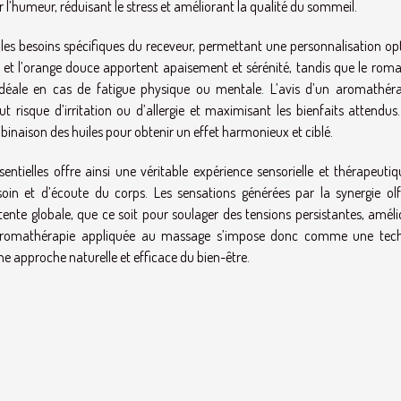
ur l’humeur, réduisant le stress et améliorant la qualité du sommeil.
on les besoins spécifiques du receveur, permettant une personnalisation o
 et l’orange douce apportent apaisement et sérénité, tandis que le roma
e idéale en cas de fatigue physique ou mentale. L’avis d’un aromathér
t risque d’irritation ou d’allergie et maximisant les bienfaits attendus.
binaison des huiles pour obtenir un effet harmonieux et ciblé.
entielles offre ainsi une véritable expérience sensorielle et thérapeutiq
in et d’écoute du corps. Les sensations générées par la synergie olf
tente globale, que ce soit pour soulager des tensions persistantes, améli
. L’aromathérapie appliquée au massage s’impose donc comme une tec
e approche naturelle et efficace du bien-être.