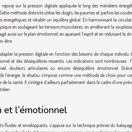
 repose sur la pression digitale appliquée le long des méridiens énergét
. Cette méthode distincte utilise les doigts, les paumes et parfois les coud
ges énergétiques et rétablir un équilibre global. En harmonisant la circula
physique en soulageant les tensions musculaires, en améliorant la soupless
it aussi sur le plan émotionnel, en apaisant l’esprit et en réduisant le str
en-être.
adapter la pression digitale en fonction des besoins de chaque individu,
onnel et des déséquilibres ressentis. Les indications sont nombreuses : f
mmeil, douleurs articulaires ou encore déséquilibre émotionnel. Grâc
 de l’énergie, le shiatsu s’impose comme une méthode de choix pour ce
de la santé. Il s’intègre d’ailleurs parfaitement dans le cadre d’une pré
idien.
 et l’émotionnel
 fluides et enveloppants, s’appuie sur la technique précise du balayag