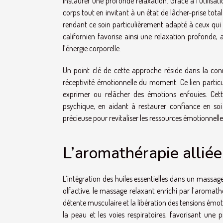
instaurer une profonde relaxation. Grâce à l’utilisa
corps tout en invitant à un état de lâcher-prise tota
rendant ce soin particulièrement adapté à ceux qu
californien favorise ainsi une relaxation profonde,
l’énergie corporelle.
Un point clé de cette approche réside dans la con
réceptivité émotionnelle du moment. Ce lien particu
exprimer ou relâcher des émotions enfouies. Cette
psychique, en aidant à restaurer confiance en soi
précieuse pour revitaliser les ressources émotionnell
L’aromathérapie allié
L’intégration des huiles essentielles dans un massage
olfactive, le massage relaxant enrichi par l’aromat
détente musculaire et la libération des tensions émot
la peau et les voies respiratoires, favorisant une