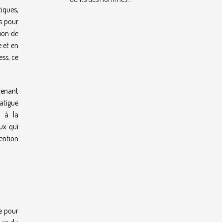
iques,
es pour
tion de
e et en
ess, ce
 tenant
atigue
e à la
ux qui
vention
e pour