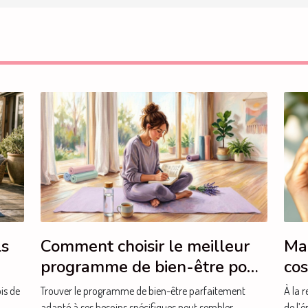
ls
Comment choisir le meilleur
Max
programme de bien-être pour
cos
vos besoins spécifiques ?
pe
is de
Trouver le programme de bien-être parfaitement
À la 
adapté à ses besoins spécifiques peut sembler...
de l’é