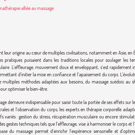
mathérapie alliée au massage
nt leur origine au cœur de multiples civilisations, notamment en Asie, en
 pratiques puisaient dans les traditions locales pour soulager les ten
culaire. L’effleurage, mouvement doux et enveloppant, s’est rapidement 
ettant d’initier la mise en confiance et l’apaisement du corps. L’évolut
de multiples méthodes adaptées aux besoins, du massage suédois au sh
ur optimiser le bien-être.
 demeure indispensable pour saisir toute la portée de ses effets sur le
rales et l’observation du corps, les experts en thérapie corporelle adapt
 variés : gestion du stress, récupération musculaire ou encore stimulat
des gestes techniques tels que l’effleurage, vise à harmoniser le corps et l’
e base du massage permet d’enrichir l’expérience sensorielle et d’optimi