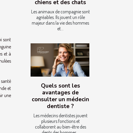
chiens et des chats
Les animaux de compagnie sont
agréables. Ils jouent un rôle
majeur dans la vie des hommes
et...
ui sont
anguine
s et à
umulées
 santé
Quels sont les
onde et
avantages de
ir une
consulter un médecin
dentiste ?
Les médecins dentistes jouent
plusieurs fonctions et
collaborent au bien-être des
dents des hommes...