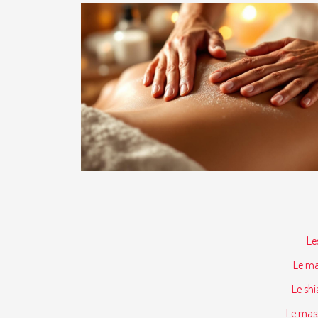
Le
Le ma
Le shi
Le mass