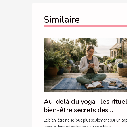
Similaire
Au-delà du yoga : les ritue
bien-être secrets des
professionnels du coaching
Le bien-être ne se joue plus seulement sur un tap
yoga, et les professionnels du coaching...