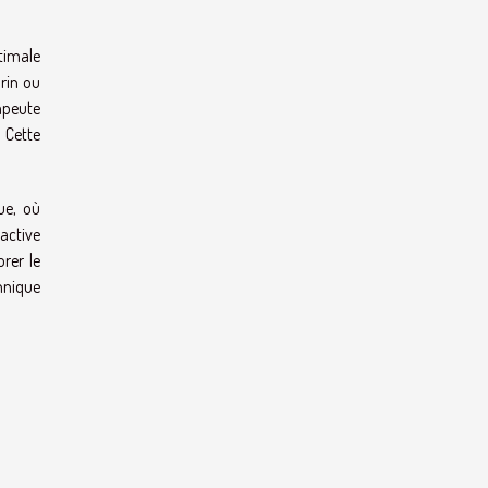
ptimale
rin ou
apeute
 Cette
ue, où
active
orer le
hnique