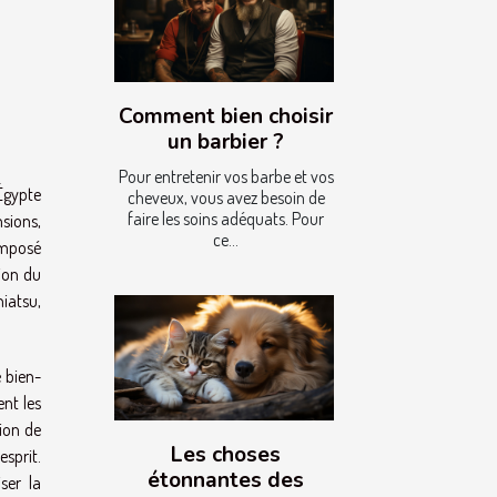
Comment bien choisir
un barbier ?
Pour entretenir vos barbe et vos
 Égypte
cheveux, vous avez besoin de
faire les soins adéquats. Pour
sions,
ce...
imposé
ion du
iatsu,
 bien-
ent les
ion de
Les choses
esprit.
étonnantes des
ser la