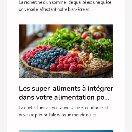
médicaments techniques
La recherche d'un sommeil de qualité est une quête
éprouvées et conseils
universelle, affectant notre bien-être et...
pratiques
Les super-aliments à intégrer
dans votre alimentation pour
une santé optimale
La quête d'une alimentation saine et équilibrée est
devenue primordiale dans un monde où les...