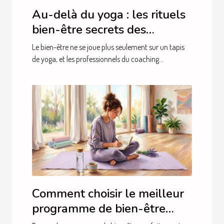
Au-delà du yoga : les rituels
bien-être secrets des
professionnels du coaching
Le bien-être ne se joue plus seulement sur un tapis
de yoga, et les professionnels du coaching...
Comment choisir le meilleur
programme de bien-être
pour vos besoins spécifiques