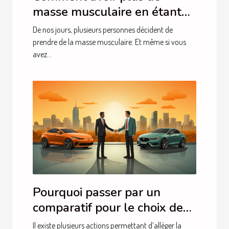
masse musculaire en étant
chez vous ?
De nos jours, plusieurs personnes décident de
prendre de la masse musculaire. Et même si vous
avez...
Pourquoi passer par un
comparatif pour le choix de
sa mutuelle ?
Il existe plusieurs actions permettant d’alléger la