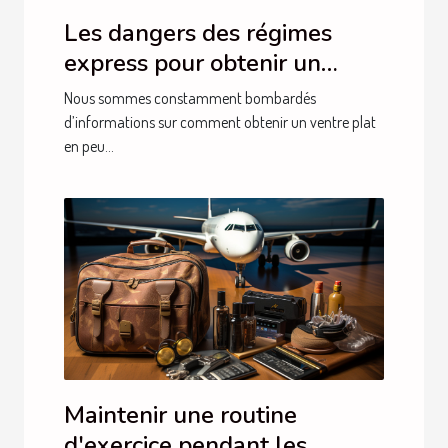
Les dangers des régimes
express pour obtenir un
ventre plat
Nous sommes constamment bombardés
d’informations sur comment obtenir un ventre plat
en peu...
Maintenir une routine
d'exercice pendant les