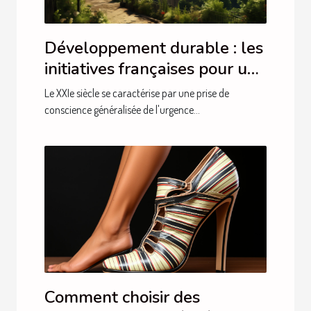
Développement durable : les
initiatives françaises pour un
avenir plus vert
Le XXIe siècle se caractérise par une prise de
conscience généralisée de l'urgence...
Comment choisir des