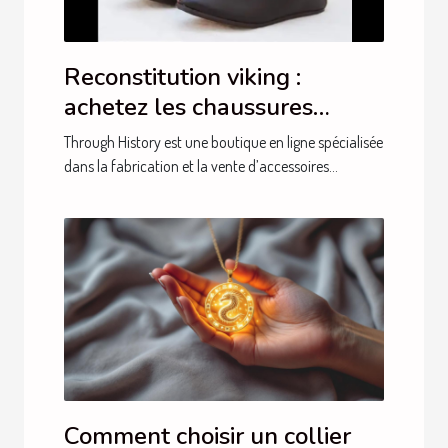
Reconstitution viking :
achetez les chaussures
auprès de Through History !
Through History est une boutique en ligne spécialisée
dans la fabrication et la vente d’accessoires...
Comment choisir un collier