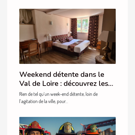
Weekend détente dans le
Val de Loire : découvrez les
hébergements du Moulin de
Rien de tel qu’un week-end détente, loin de
Crouy !
l’agitation de la ville, pour...