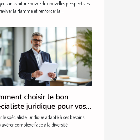
our intime sans auto
er sans voiture ouvre de nouvelles perspectives
aviver la flamme et renforcer la...
ment choisir le bon
cialiste juridique pour vos
oins ?
r le spécialiste juridique adapté à ses besoins
’avérer complexe face à la diversité...