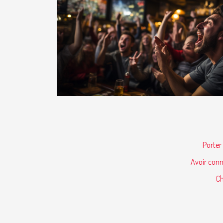
Porter
Avoir conn
Ch