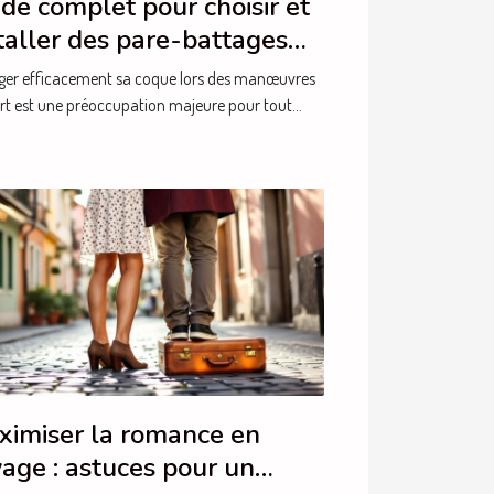
de complet pour choisir et
taller des pare-battages
icacement
ger efficacement sa coque lors des manœuvres
rt est une préoccupation majeure pour tout...
ximiser la romance en
age : astuces pour un