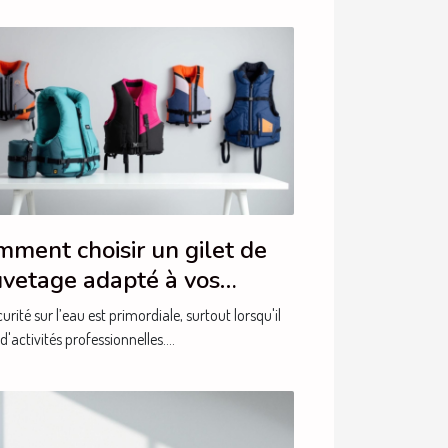
ment choisir un gilet de
vetage adapté à vos
oins professionnels ?
urité sur l’eau est primordiale, surtout lorsqu'il
 d'activités professionnelles....