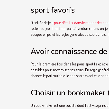
sport favoris
D’entrée de jeu,
pour débuter dans le monde des paris
règles du jeu. Il ne faut pas s’aventurer dans un j
équipes en jeu et les règles générales du sport choisi. I
Avoir connaissance de 
Pour la première fois dans les paris sportifs et être
possibles pour maximiser ses gains. En règle généra
chance, le pari multiple, le pari score exact et le hand
Choisir un bookmaker 
Un bookmaker est une société dont l’activité principa