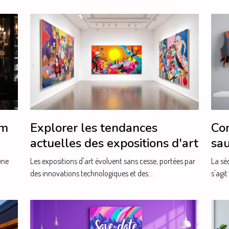
um
Explorer les tendances
Com
actuelles des expositions d'art
sau
bes
une
Les expositions d'art évoluent sans cesse, portées par
La séc
des innovations technologiques et des...
s'agit