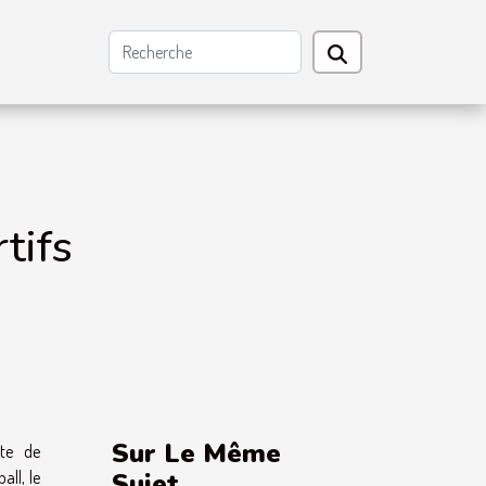
tifs
Sur Le Même
nte de
all, le
Sujet