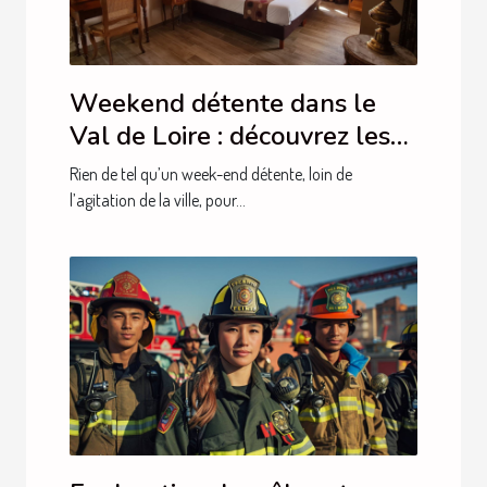
Weekend détente dans le
Val de Loire : découvrez les
hébergements du Moulin de
Rien de tel qu’un week-end détente, loin de
Crouy !
l’agitation de la ville, pour...