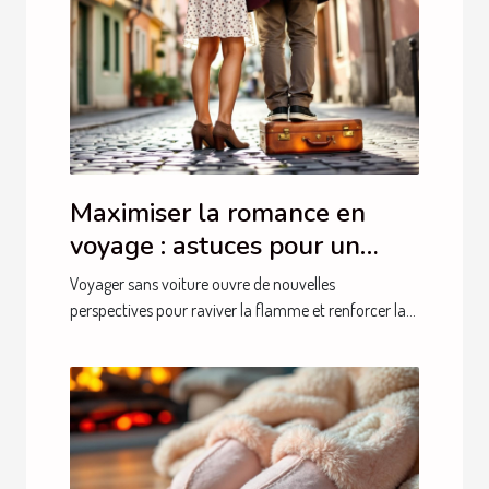
Maximiser la romance en
voyage : astuces pour un
séjour intime sans auto
Voyager sans voiture ouvre de nouvelles
perspectives pour raviver la flamme et renforcer la...