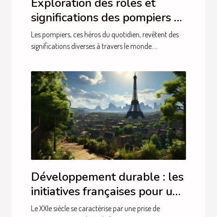
Exploration des rôles et
significations des pompiers à
travers le monde
Les pompiers, ces héros du quotidien, revêtent des
significations diverses à travers le monde....
Développement durable : les
initiatives françaises pour un
avenir plus vert
Le XXIe siècle se caractérise par une prise de