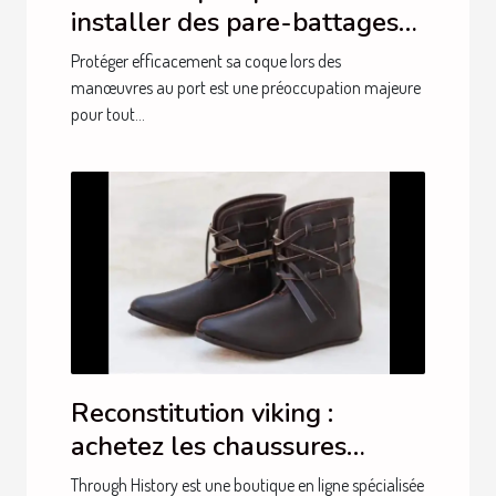
installer des pare-battages
efficacement
Protéger efficacement sa coque lors des
manœuvres au port est une préoccupation majeure
pour tout...
Reconstitution viking :
achetez les chaussures
auprès de Through History !
Through History est une boutique en ligne spécialisée