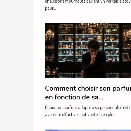
chaussons moumoute devient un véritable atou
pour...
Comment choisir son parf
en fonction de sa
personnalité?
Choisir un parfum adapté à sa personnalité est 
aventure olfactive captivante, bien plus...