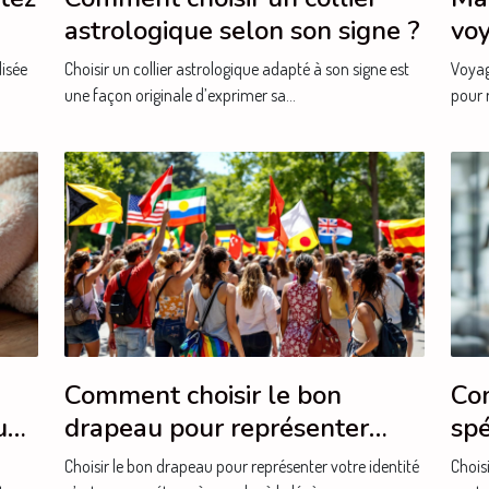
astrologique selon son signe ?
voy
séj
lisée
Choisir un collier astrologique adapté à son signe est
Voyag
une façon originale d’exprimer sa...
pour r
Comment choisir le bon
Com
ux
drapeau pour représenter
spé
votre identité ?
bes
Choisir le bon drapeau pour représenter votre identité
Choisi