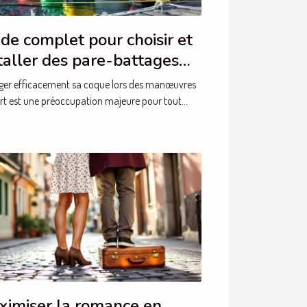
de complet pour choisir et
taller des pare-battages
icacement
ger efficacement sa coque lors des manœuvres
rt est une préoccupation majeure pour tout...
ximiser la romance en