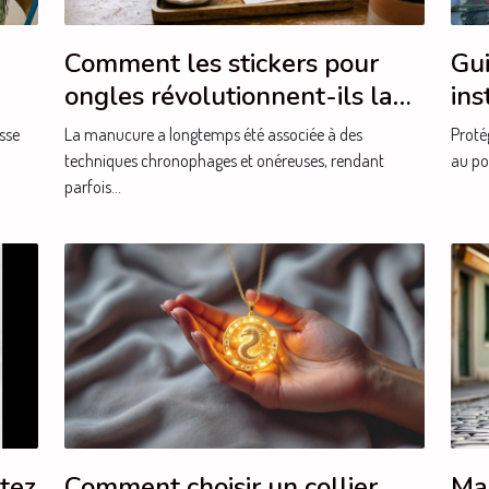
Comment les stickers pour
Gui
ongles révolutionnent-ils la
ins
manucure ?
eff
sse
La manucure a longtemps été associée à des
Proté
techniques chronophages et onéreuses, rendant
au po
parfois...
etez
Comment choisir un collier
Ma