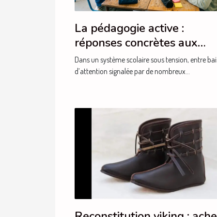
La pédagogie active :
réponses concrètes aux
besoins actuels des élèves
Dans un système scolaire sous tension, entre bai
d’attention signalée par de nombreux...
Reconstitution viking : ach