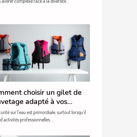
’avérer complexe face à la diversité...
ment choisir un gilet de
vetage adapté à vos
oins professionnels ?
urité sur l’eau est primordiale, surtout lorsqu'il
 d'activités professionnelles....