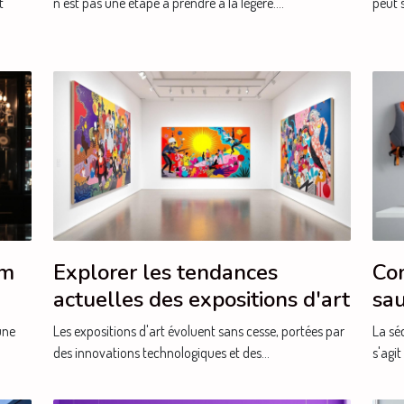
t
n’est pas une étape à prendre à la légère....
peut s
um
Explorer les tendances
Com
actuelles des expositions d'art
sau
bes
une
Les expositions d'art évoluent sans cesse, portées par
La séc
des innovations technologiques et des...
s'agit