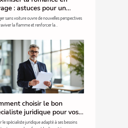
age : astuces pour un
our intime sans auto
er sans voiture ouvre de nouvelles perspectives
aviver la flamme et renforcer la...
ment choisir le bon
cialiste juridique pour vos
oins ?
r le spécialiste juridique adapté à ses besoins