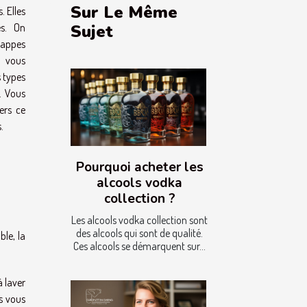
Sur Le Même
. Elles
es. On
Sujet
nappes
z vous
s types
. Vous
ers ce
.
Pourquoi acheter les
alcools vodka
collection ?
Les alcools vodka collection sont
des alcools qui sont de qualité.
ble, la
Ces alcools se démarquent sur...
à laver
s vous