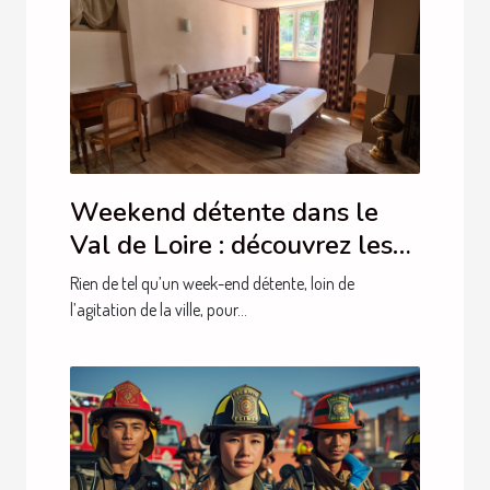
Weekend détente dans le
Val de Loire : découvrez les
hébergements du Moulin de
Rien de tel qu’un week-end détente, loin de
Crouy !
l’agitation de la ville, pour...