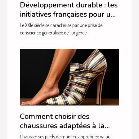
Développement durable : les
initiatives françaises pour un
avenir plus vert
Le XXIe siècle se caractérise par une prise de
conscience généralisée de l'urgence...
Comment choisir des
chaussures adaptées à la
santé de vos pieds
Chausser ses pieds de manière appropriée va au-