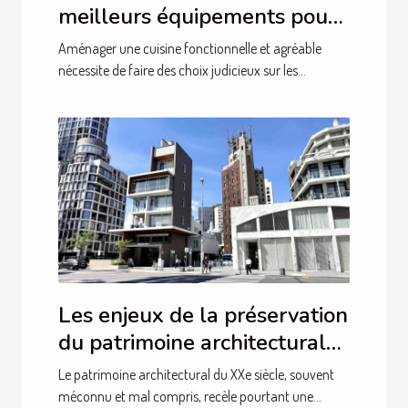
meilleurs équipements pour
votre cuisine ?
Aménager une cuisine fonctionnelle et agréable
nécessite de faire des choix judicieux sur les...
Les enjeux de la préservation
du patrimoine architectural
du XXe siècle
Le patrimoine architectural du XXe siècle, souvent
méconnu et mal compris, recèle pourtant une...