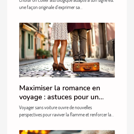
Choisir un collier astrologique adapté à son signe est
une façon originale d’exprimer sa...
Maximiser la romance en
voyage : astuces pour un
séjour intime sans auto
Voyager sans voiture ouvre de nouvelles
perspectives pour raviver la flamme et renforcer la...