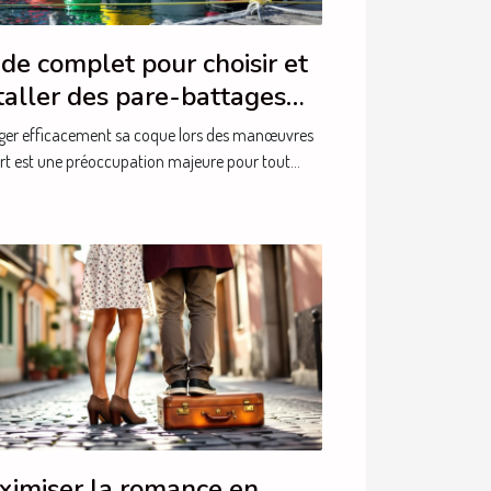
de complet pour choisir et
taller des pare-battages
icacement
ger efficacement sa coque lors des manœuvres
rt est une préoccupation majeure pour tout...
ximiser la romance en