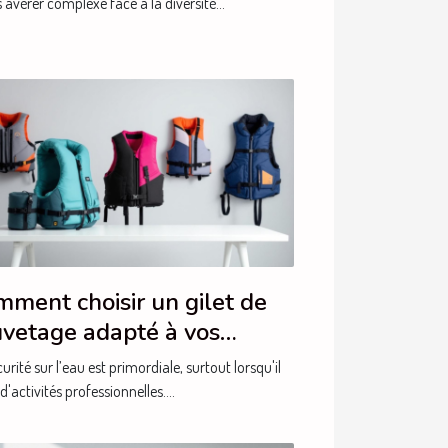
’avérer complexe face à la diversité...
ment choisir un gilet de
vetage adapté à vos
oins professionnels ?
urité sur l’eau est primordiale, surtout lorsqu'il
 d'activités professionnelles....