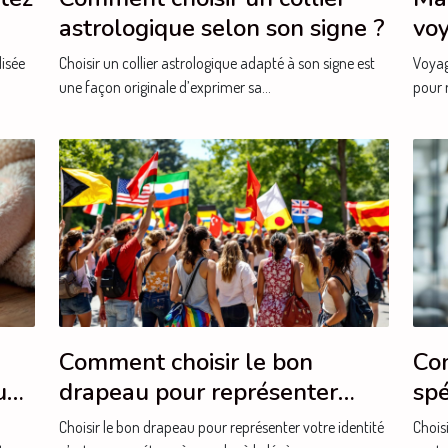
astrologique selon son signe ?
voy
séj
lisée
Choisir un collier astrologique adapté à son signe est
Voyag
une façon originale d’exprimer sa...
pour r
Comment choisir le bon
Com
ux
drapeau pour représenter
spé
votre identité ?
bes
Choisir le bon drapeau pour représenter votre identité
Choisi