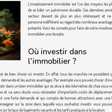
L’investissement immobilier est l’un des moyens les pl
de se bâtir un patrimoine durable. Ces dernières anné
secteur devient de plus en plus intéressant et ne 
personne indifférent au regard des nombreux avantages
présente. Voici les conseils pour faire de votre investi
immobilier une réussite.
Où investir dans
l’immobilier ?
t de bien choisir où investir. En effet, tous les marchés ne possèdent p
a demande et les autres avantages. Par exemple vous pouvez choisir d’inv
vestir dans un bien immobilier qui se situe à des kilomètres de chez vous 
me et va sans doute vous nécessiter d’importants coûts de déplacemen
le ayant une forte demande et qui compte de bonnes attractions avec une
seigner sur la zone dans laquelle vous souhaitez investir, vous pouvez
s sur le taux de logements vacants et les tarifs pratiqués à la location.