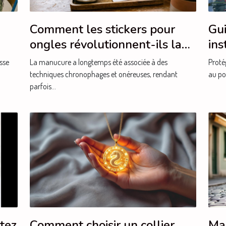
Comment les stickers pour
Gui
ongles révolutionnent-ils la
ins
manucure ?
eff
sse
La manucure a longtemps été associée à des
Proté
techniques chronophages et onéreuses, rendant
au po
parfois...
etez
Comment choisir un collier
Ma