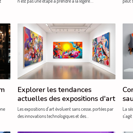
t
n’est pas une étape à prendre à la légère....
peut s
um
Explorer les tendances
Com
actuelles des expositions d'art
sau
bes
une
Les expositions d'art évoluent sans cesse, portées par
La séc
des innovations technologiques et des...
s'agit