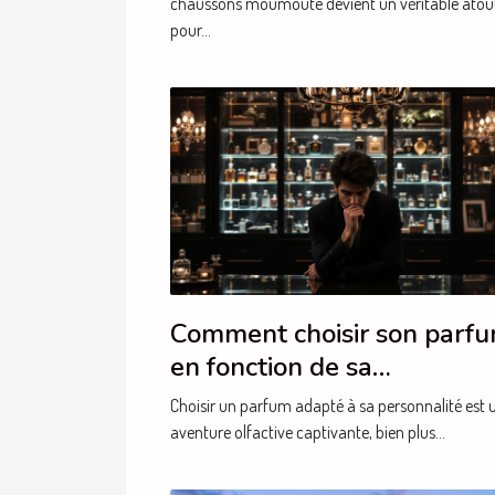
chaussons moumoute devient un véritable atou
pour...
Comment choisir son parf
en fonction de sa
personnalité?
Choisir un parfum adapté à sa personnalité est 
aventure olfactive captivante, bien plus...