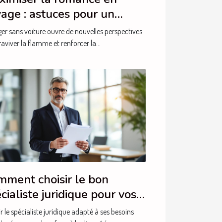
age : astuces pour un
our intime sans auto
er sans voiture ouvre de nouvelles perspectives
aviver la flamme et renforcer la...
ment choisir le bon
cialiste juridique pour vos
oins ?
r le spécialiste juridique adapté à ses besoins