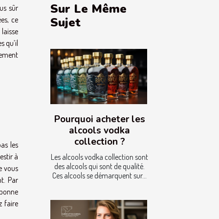
Sur Le Même
us sûr
es, ce
Sujet
laisse
 qu’il
ssement
Pourquoi acheter les
alcools vodka
collection ?
as les
estir à
Les alcools vodka collection sont
des alcools qui sont de qualité.
ne vous
Ces alcools se démarquent sur...
t. Par
 bonne
 faire