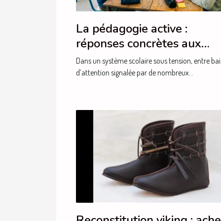
La pédagogie active :
réponses concrètes aux
besoins actuels des élèves
Dans un système scolaire sous tension, entre bai
d’attention signalée par de nombreux...
Reconstitution viking : ach