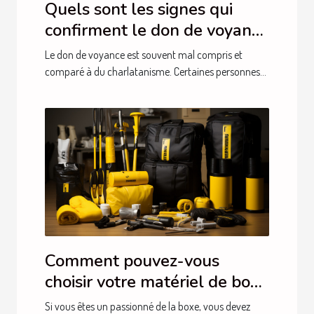
Quels sont les signes qui
confirment le don de voyance
?
Le don de voyance est souvent mal compris et
comparé à du charlatanisme. Certaines personnes...
Comment pouvez-vous
choisir votre matériel de boxe
?
Si vous êtes un passionné de la boxe, vous devez