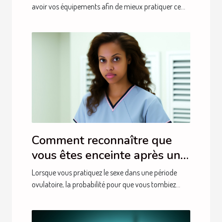
avoir vos équipements afin de mieux pratiquer ce...
Comment reconnaître que
vous êtes enceinte après une
semaine de rapport sexuel ?
Lorsque vous pratiquez le sexe dans une période
ovulatoire, la probabilité pour que vous tombiez...